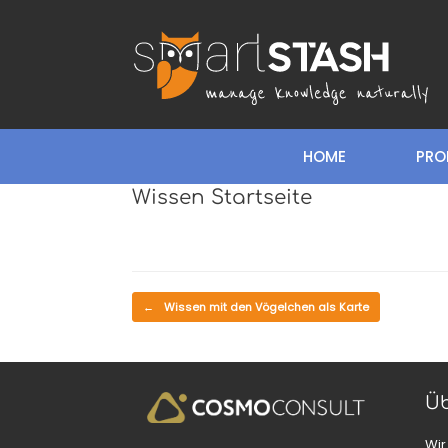
Zum
Inhalt
springen
HOME
PRO
Wissen Startseite
Beitragsnavigation
←
Wissen mit den Vögelchen als Karte
Üb
Wir